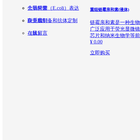
大肠杆菌（E.coli）表达
公司荣誉
重组链霉亲和素(液体)
杂交瘤制备和抗体定制
联系我们
链霉亲和素是一种生物
广泛应用于荧光显微镜术
（鼠）
在线留言
芯片和纳米生物学等前
¥ 0.00
立即购买