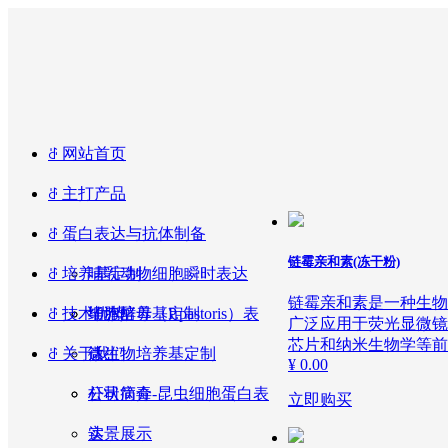
ꁕ
网站首页
ꁕ
主打产品
ꁕ
蛋白表达与抗体制备
链霉亲和素(冻干粉)
ꁕ
培养基定制
哺乳动物细胞瞬时表达
链霉亲和素是一种生物
ꁕ
技术优势
毕赤酵母（P.pastoris）表
细胞培养基定制
广泛应用于荧光显微镜术
芯片和纳米生物学等前
ꁕ
关于我们
达
微生物培养基定制
¥ 0.00
杆状病毒-昆虫细胞蛋白表
公司简介
立即购买
达
实景展示